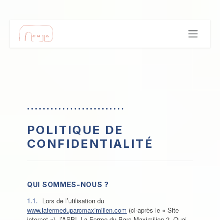
Se rendre au contenu
.........................
POLITIQUE DE
CONFIDENTIALITÉ
QUI SOMMES-NOUS ?
1.1.
Lors de l’utilisation du
www.lafermeduparcmaximilien.com
(ci-après le « Site
internet »), l’ASBL La Ferme du Parc Maximilien 2, Quai