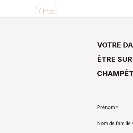
Se rendre au contenu
ÉCOLE & ASBL
FAMILLE
VOTRE DA
ÊTRE SUR
CHAMPÊT
Prénom
*
Nom de famille