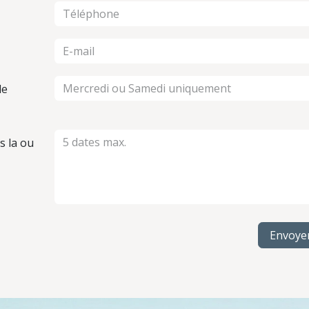
le
s la ou
Envoye